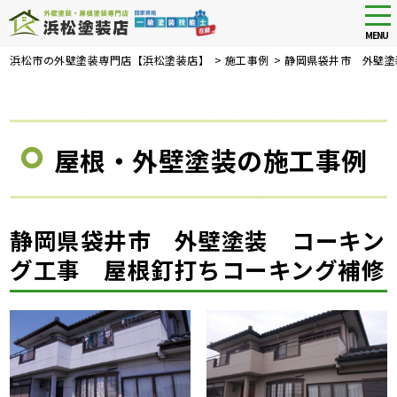
tog
nav
MENU
Skip
浜松市の外壁塗装専門店【浜松塗装店】
>
施工事例
>
静岡県袋井市 外壁塗
to
main
content
屋根・外壁塗装の施工事例
静岡県袋井市 外壁塗装 コーキン
グ工事 屋根釘打ちコーキング補修