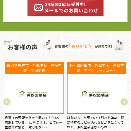
ベランダFRP防水工事、屋根カバー
静岡県磐田市 外壁塗装、屋根塗
工事、外壁塗装、庇補修工事 静
装 プレミアムシリコン
岡県盤田市 K様
この度は丁寧な施工、親切な対応、誠
にありがとうございました。 築25年、
15年前にマイホームを購入してから、
ずっと気になっていた･･･
特にお手入れはしておらず、ある時庇