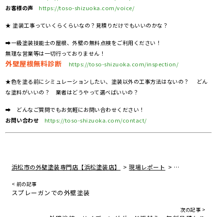
お客様の声
https://toso-shizuoka.com/voice/
★ 塗装工事っていくらくらいなの？見積りだけでもいいのかな？
➡一級塗装技能士の屋根、外壁の無料点検をご利用ください！
無理な営業等は一切行っておりません！
外壁屋根無料診断
https://toso-shizuoka.com/inspection/
★色を塗る前にシミュレーションしたい、塗装以外の工事方法はないの？ どん
な塗料がいいの？ 業者はどうやって選べばいいの？
➡ どんなご質問でもお気軽にお問い合わせください！
お問い合わせ
https://toso-shizuoka.com/contact/
>
>
浜松市の外壁塗装専門店【浜松塗装店】
現場レポート
コーキングの素
< 前の記事
スプレーガンでの外壁塗装
次の記事 >