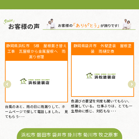
 屋根塗
屋根塗装、棟鈑金交換、外壁塗
ベランダFRP防水工事、屋根
装 静岡県浜松市 N様
工事、外壁塗装、庇補修工
岡県盤田市 K様
てもらい、
5社くらい提案を聞きましたが、浜松塗
、とても一
装店さんが一番丁寧にご対応ください
15年前にマイホームを購入して
ました。 職人さんも、･･･
特にお手入れはしておらず、あ
が腐食しているのを見つ･･･
浜松市 磐田市 袋井市 掛川市 菊川市 牧之原市