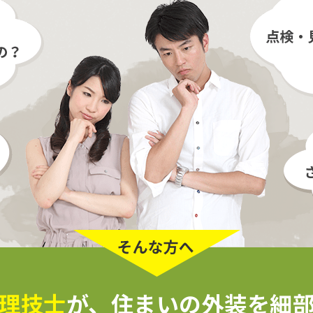
理技士
が、
住まいの外装を細