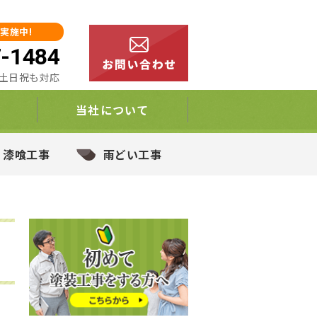
実施中!
7-1484
00 土日祝も対応
当社について
・漆喰工事
雨どい工事