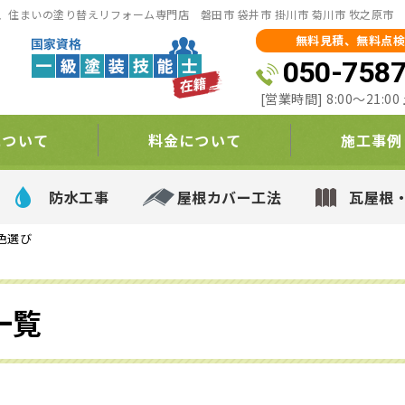
住まいの塗り替えリフォーム専門店 磐田市 袋井市 掛川市 菊川市 牧之原市
無料見積、無料点検
050-758
[営業時間] 8:00～21:
について
料金について
施工事例
防水工事
屋根カバー工法
瓦屋根
色選び
一覧