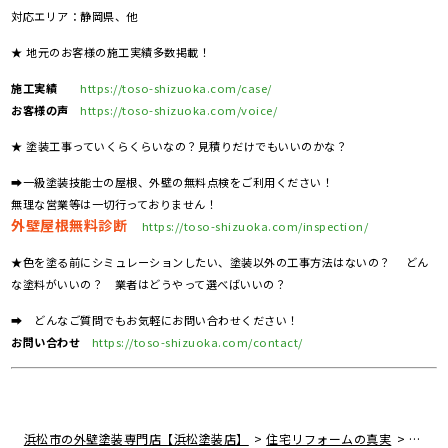
対応エリア：静岡県、他
★ 地元のお客様の施工実績多数掲載！
施工実績
https://toso-shizuoka.com/case/
お客様の声
https://toso-shizuoka.com/voice/
★ 塗装工事っていくらくらいなの？見積りだけでもいいのかな？
➡一級塗装技能士の屋根、外壁の無料点検をご利用ください！
無理な営業等は一切行っておりません！
外壁屋根無料診断
https://toso-shizuoka.com/inspection/
★色を塗る前にシミュレーションしたい、塗装以外の工事方法はないの？ どん
な塗料がいいの？ 業者はどうやって選べばいいの？
➡ どんなご質問でもお気軽にお問い合わせください！
お問い合わせ
https://toso-shizuoka.com/contact/
>
>
浜松市の外壁塗装専門店【浜松塗装店】
住宅リフォームの真実
屋根の