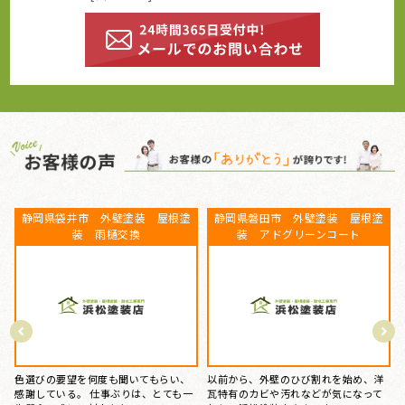
静岡県磐田市 外壁塗装、屋根塗
ベランダFRP防水工事、屋根カバー
装 プレミアムシリコン
工事、外壁塗装、庇補修工事 静
岡県盤田市 K様
この度は丁寧な施工、親切な対応、誠
にありがとうございました。 築25年、
15年前にマイホームを購入してから、