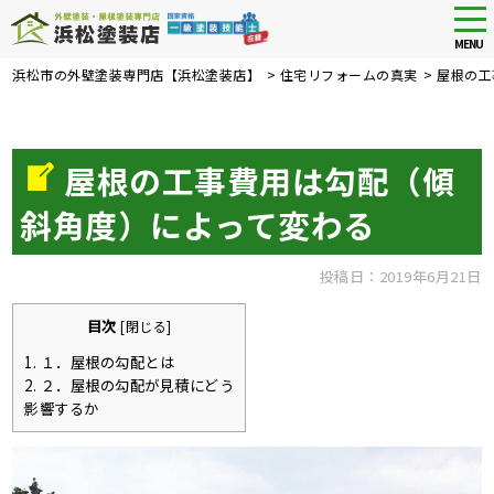
tog
nav
MENU
Skip
浜松市の外壁塗装専門店【浜松塗装店】
>
住宅リフォームの真実
>
屋根の工
to
main
content
屋根の工事費用は勾配（傾
斜角度）によって変わる
投稿日：2019年6月21日
目次
[
閉じる
]
1.
１．屋根の勾配とは
2.
２．屋根の勾配が見積にどう
影響するか