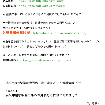
施工実績
https://toso-shizuoka.com/case/
お客様の声
https://toso-shizuoka.com/voice/
★ 塗装工事っていくらくらいなの？見積りだけでもいいのかな？
➡一級塗装技能士の屋根、外壁の無料点検をご利用ください！
無理な営業等は一切行っておりません！
外壁屋根無料診断
https://toso-shizuoka.com/inspection/
★色を塗る前にシミュレーションしたい、塗装以外の工事方法はないの？ どん
な塗料がいいの？ 業者はどうやって選べばいいの？
➡ どんなご質問でもお気軽にお問い合わせください！
お問い合わせ
https://toso-shizuoka.com/contact/
>
>
浜松市の外壁塗装専門店【浜松塗装店】
新着情報
静岡県浜松市 F様
< 前の記事
浜松市屋根板金工事のお見積もり依頼がありました
次の記事 >