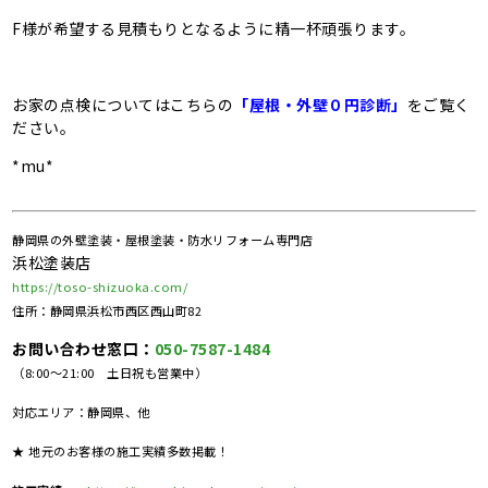
F様が希望する見積もりとなるように精一杯頑張ります。
お家の点検についてはこちらの
「屋根・外壁０円診断」
をご覧く
ださい。
*mu*
静岡県の外壁塗装・屋根塗装・防水リフォーム専門店
浜松塗装店
https://toso-shizuoka.com/
住所：静岡県浜松市西区西山町82
お問い合わせ窓口：
050-7587-1484
（8:00～21:00 土日祝も営業中）
対応エリア：静岡県、他
★ 地元のお客様の施工実績多数掲載！