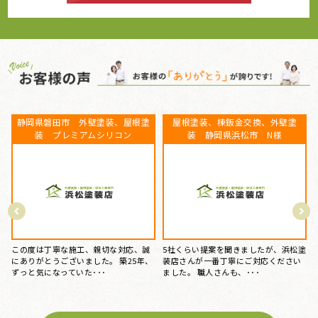
静岡県袋井市 外壁塗装 屋根塗
ベランダFRP防水工事、屋根カバー
装 雨樋交換
工事、外壁塗装、庇補修工事 静
岡県盤田市 K様
塗
色選びの要望を何度も聞いてもらい、
感謝している。 仕事ぶりは、とても一
15年前にマイホームを購入してから、
生懸命に感じ、対応もな･･･
特にお手入れはしておらず、ある時庇
が腐食しているのを見つ･･･