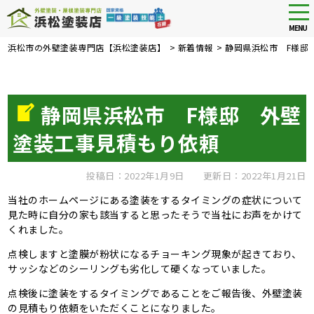
tog
nav
MENU
Skip
浜松市の外壁塗装専門店【浜松塗装店】
>
新着情報
>
静岡県浜松市 F様邸
to
main
content
静岡県浜松市 F様邸 外壁
塗装工事見積もり依頼
投稿日：2022年1月9日
更新日：2022年1月21日
当社のホームページにある塗装をするタイミングの症状について
見た時に自分の家も該当すると思ったそうで当社にお声をかけて
くれました。
点検しますと塗膜が粉状になるチョーキング現象が起きており、
サッシなどのシーリングも劣化して硬くなっていました。
点検後に塗装をするタイミングであることをご報告後、外壁塗装
の見積もり依頼をいただくことになりました。