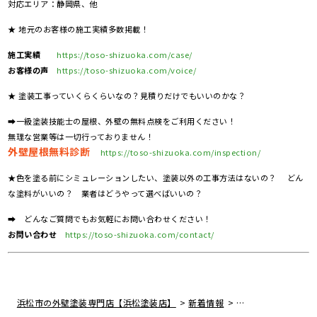
対応エリア：静岡県、他
★ 地元のお客様の施工実績多数掲載！
施工実績
https://toso-shizuoka.com/case/
お客様の声
https://toso-shizuoka.com/voice/
★ 塗装工事っていくらくらいなの？見積りだけでもいいのかな？
➡一級塗装技能士の屋根、外壁の無料点検をご利用ください！
無理な営業等は一切行っておりません！
外壁屋根無料診断
https://toso-shizuoka.com/inspection/
★色を塗る前にシミュレーションしたい、塗装以外の工事方法はないの？ どん
な塗料がいいの？ 業者はどうやって選べばいいの？
➡ どんなご質問でもお気軽にお問い合わせください！
お問い合わせ
https://toso-shizuoka.com/contact/
>
>
浜松市の外壁塗装専門店【浜松塗装店】
新着情報
静岡県浜松市 U様