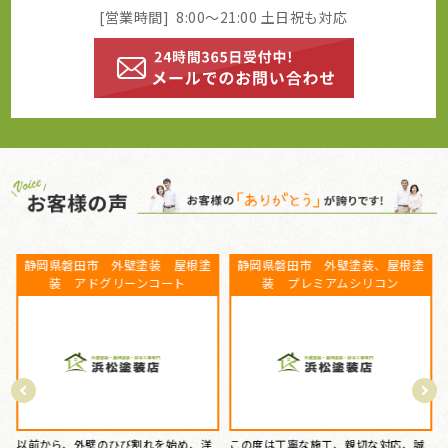
[営業時間] 8:00～21:00 土日祝も対応
田市 外壁塗装、屋根塗
ベランダFRP防水工事、屋根カバー
静岡県浜松市
プレミアムシリコン
工事、外壁塗装、庇補修工事 静
工事 瓦屋根
岡県盤田市 K様
寧な施工、親切な対応、誠