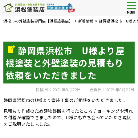
tog
nav
MENU
Skip
浜松市の外壁塗装専門店【浜松塗装店】
>
新着情報
>
静岡県浜松市 U様よ
to
main
content
静岡県浜松市 U様より屋
根塗装と外壁塗装の見積もり
依頼をいただきました
投稿日：2021年8月22日
更新日：2021年8月22日
静岡県浜松市のU様より塗装工事のご相談をいただきました。
見積もり作成のため建物診断を行ったところチョーキングや汚れ
の付着が確認できましたので、U様にも立ち会っていただき現状
をご説明いたしました。