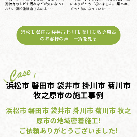
うございました。 築25年、
15年前にマイホームを購入してから、
台風のあと、雨
なっていた･･･
特にお手入れはしておらず、ある時庇
ームページで探
が腐食しているのを見つ･･･
てもらう･･･
浜松市 磐田市 袋井市 掛川市 菊川市 牧之原市
のお客様の声 一覧を見る
浜松市 磐田市 袋井市 掛川市 菊川市
牧之原市の施工事例
浜松市 磐田市 袋井市 掛川市 菊川市 牧之
原市の地域密着施工!
ご依頼ありがとうございました!