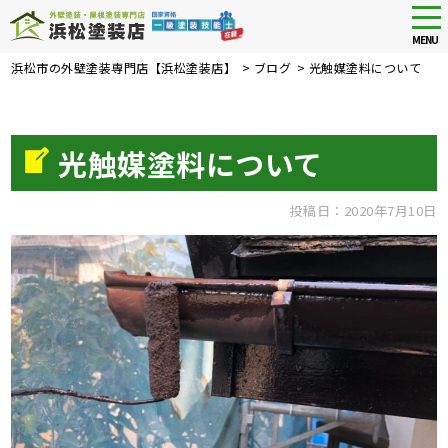
tog
nav
MENU
Skip
浜松市の外壁塗装専門店【浜松塗装店】
>
ブログ
>
光触媒塗料について
to
main
content
光触媒塗料について
投稿日：2020年7月10日