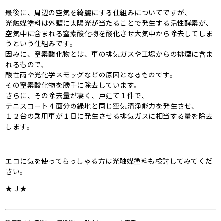
最後に、周辺の空気を綺麗にする仕組みについてですが、
光触媒塗料は外壁に太陽光が当たることで発生する活性酵素が、
空気中に含まれる窒素酸化物を酸化させ大気中から除去してしま
うという仕組みです。
因みに、窒素酸化物とは、車の排気ガスや工場からの排煙に含ま
れるもので、
酸性雨や光化学スモッグなどの原因となるものです。
その窒素酸化物を勝手に除去しています。
さらに、その除去量が凄く、戸建て１件で、
テニスコート４面分の緑地と同じ空気清浄能力を発生させ、
１２台の乗用車が１日に発生させる排気ガスに相当する量を除去
します。
エコに気を使ってらっしゃる方は光触媒塗料も検討してみてくだ
さい。
★Ｊ★