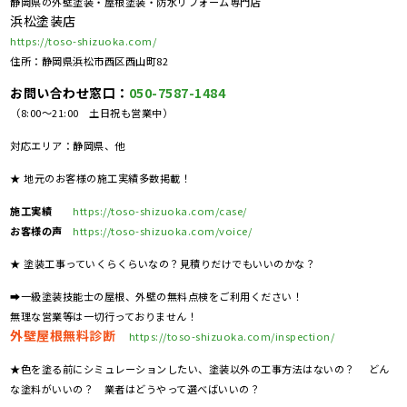
静岡県の外壁塗装・屋根塗装・防水リフォーム専門店
浜松塗装店
https://toso-shizuoka.com/
住所：静岡県浜松市西区西山町82
お問い合わせ窓口：
050-7587-1484
（8:00～21:00 土日祝も営業中）
対応エリア：静岡県、他
★ 地元のお客様の施工実績多数掲載！
施工実績
https://toso-shizuoka.com/case/
お客様の声
https://toso-shizuoka.com/voice/
★ 塗装工事っていくらくらいなの？見積りだけでもいいのかな？
➡一級塗装技能士の屋根、外壁の無料点検をご利用ください！
無理な営業等は一切行っておりません！
外壁屋根無料診断
https://toso-shizuoka.com/inspection/
★色を塗る前にシミュレーションしたい、塗装以外の工事方法はないの？ どん
な塗料がいいの？ 業者はどうやって選べばいいの？