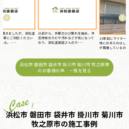
以前から、外壁のひび割れを始め、洋
色
瓦特有のカビや汚れなどが気になって
感
15年前にマイホームを購入してから、
おり、浜松塗装店さんのホ･･･
生
特にお手入れはしておらず、ある時庇
が腐食しているのを見つ･･･
浜松市 磐田市 袋井市 掛川市 菊川市 牧之原市
のお客様の声 一覧を見る
浜松市 磐田市 袋井市 掛川市 菊川市
牧之原市の施工事例