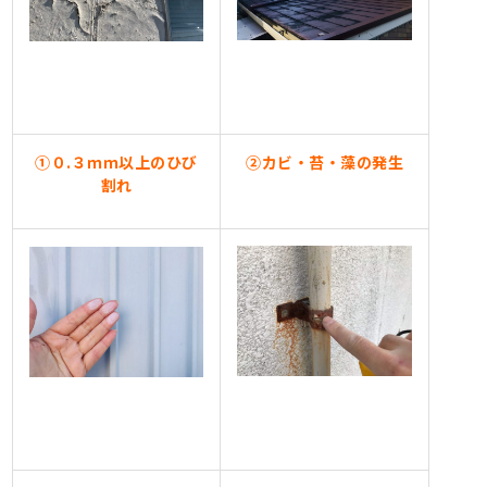
①０.３ｍｍ以上のひび
②カビ・苔・藻の発生
割れ