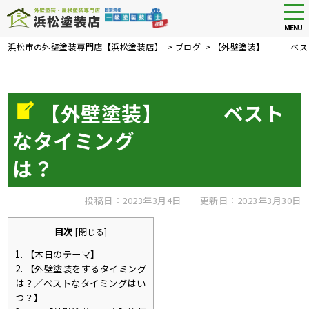
tog
nav
MENU
Skip
浜松市の外壁塗装専門店【浜松塗装店】
>
ブログ
>
【外壁塗装】 
to
main
content
【外壁塗装】 ベスト
なタイミング
は？
投稿日：2023年3月4日
更新日：2023年3月30日
目次
[
閉じる
]
1.
【本日のテーマ】
2.
【外壁塗装をするタイミング
は？／ベストなタイミングはい
つ？】