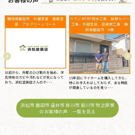
ー
静岡県磐田市 外壁塗装、屋根塗
静岡県浜松市 S様 屋根葺き替え
装 プレミアムシリコン
工事 瓦屋根から金属屋根へ 雨
漏り修理
この度は丁寧な施工、親切な対応、誠
にありがとうございました。 築25年、
、
台風のあと、雨の日に雨漏りして、ホ
ずっと気になっていた･･･
ームページで探して電話しました。 見
てもらう･･･
浜松市 磐田市 袋井市 掛川市 菊川市 牧之原市
のお客様の声 一覧を見る