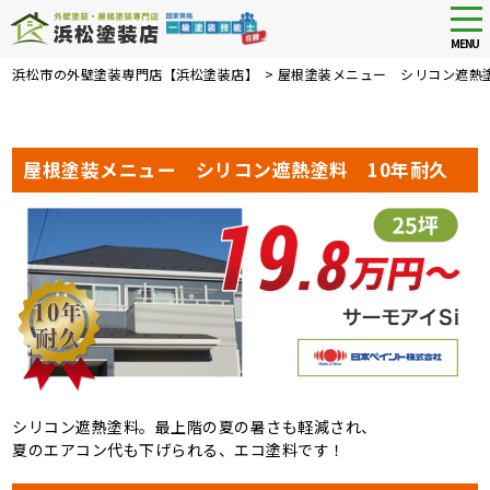
tog
nav
MENU
Skip
浜松市の外壁塗装専門店【浜松塗装店】
>
屋根塗装メニュー シリコン遮熱塗
to
main
content
屋根塗装メニュー シリコン遮熱塗料 10年耐久
シリコン遮熱塗料。最上階の夏の暑さも軽減され、
夏のエアコン代も下げられる、エコ塗料です！