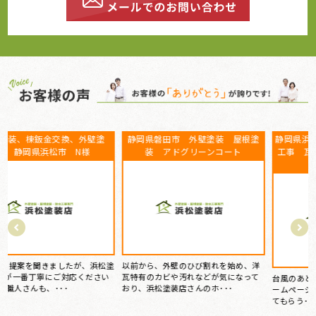
静岡県磐田市 外壁塗装 屋根塗
静岡県浜松市 S様 屋根葺き替え
装 アドグリーンコート
工事 瓦屋根から金属屋根へ 雨
漏り修理
塗
以前から、外壁のひび割れを始め、洋
瓦特有のカビや汚れなどが気になって
台風のあと、雨の日に雨漏りして、ホ
おり、浜松塗装店さんのホ･･･
ームページで探して電話しました。 見
てもらう･･･