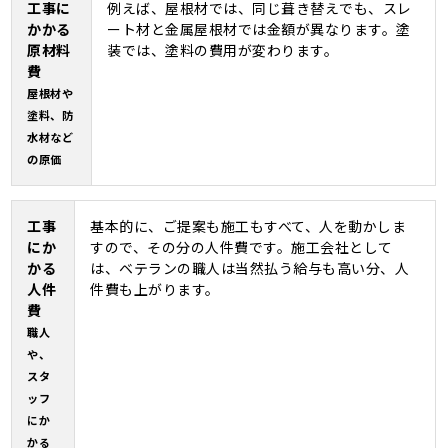
工事に
例えば、屋根材では、同じ葺き替えでも、スレ
かかる
ート材と金属屋根材では金額が異なります。塗
原材料
装では、塗料の費用が変わります。
費
屋根材や
塗料、防
水材など
の原価
工事
基本的に、ご提案も施工もすべて、人を動かしま
にか
すので、その分の人件費です。施工会社として
かる
は、ベテランの職人は当然払う給与も高い分、人
人件
件費も上がります。
費
職人
や、
スタ
ッフ
にか
かる