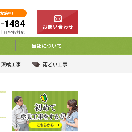
実施中!
7-1484
00 土日祝も対応
当社について
・漆喰工事
雨どい工事