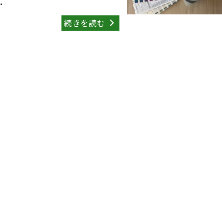
･
続きを読む