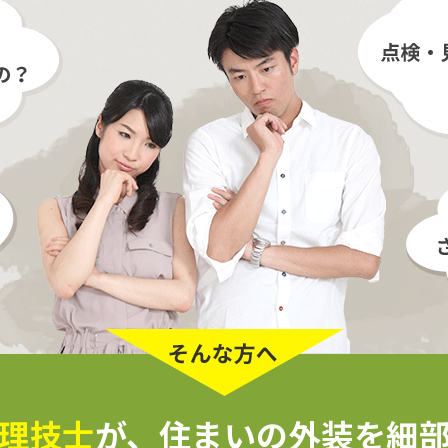
理技士
が、
住まいの外装を細