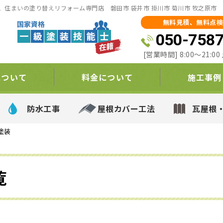
住まいの塗り替えリフォーム専門店 磐田市 袋井市 掛川市 菊川市 牧之原市
無料見積、無料点検
050-758
[営業時間] 8:00～21:
について
料金について
施工事例
防水工事
屋根カバー工法
瓦屋根
塗装
覧